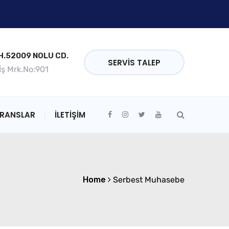
.52009 NOLU CD.
SERVIS TALEP
 İş Mrk.No:901
ERANSLAR
İLETİŞİM
Home
Serbest Muhasebe