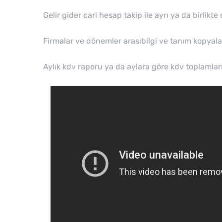
Gelir gider cari hesap takip ile ayrı ya da birlikte
Firmalar ve dönemler arasıbilgi ve tanım kopyalay
Aylık kdv raporu ya da aylara göre kdv toplamlar