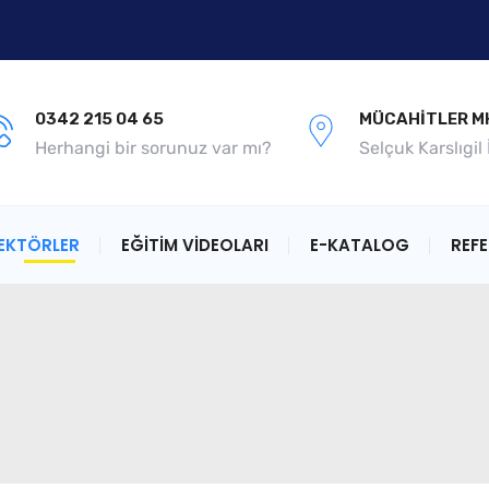
0342 215 04 65
MÜCAHITLER MH
Herhangi bir sorunuz var mı?
Selçuk Karslıgil
EKTÖRLER
EĞİTİM VİDEOLARI
E-KATALOG
REF