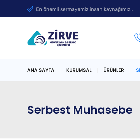
En önemli sermayemiz,insan kaynağımız..
ANA SAYFA
KURUMSAL
ÜRÜNLER
S
Serbest Muhasebe