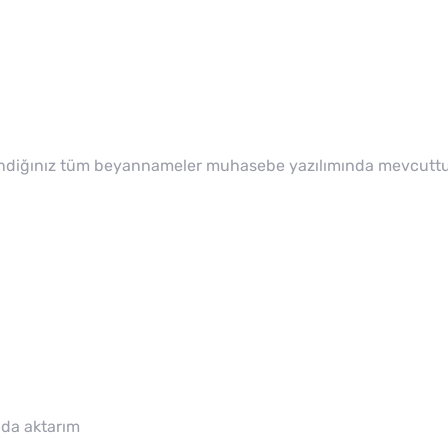
ullandiğınız tüm beyannameler muhasebe yazılımında mevcutt
ında aktarım