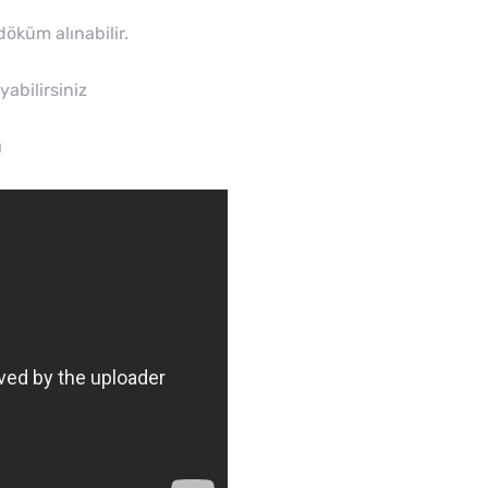
 döküm alınabilir.
abilirsiniz
ı