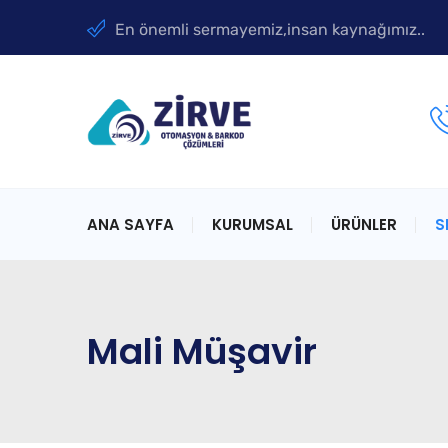
En önemli sermayemiz,insan kaynağımız..
ANA SAYFA
KURUMSAL
ÜRÜNLER
S
Mali Müşavir