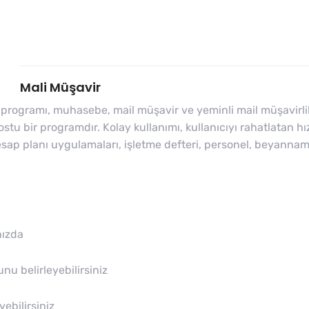
Mali Müşavir
ogramı, muhasebe, mail müşavir ve yeminli mail müşavirlik b
 bir programdır. Kolay kullanımı, kullanıcıyı rahatlatan hızlı
 hesap planı uygulamaları, işletme defteri, personel, beyan
nızda
nu belirleyebilirsiniz
ebilirsiniz