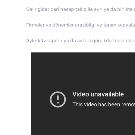
Gelir gider cari hesap takip ile ayrı ya da birlikte
Firmalar ve dönemler arasıbilgi ve tanım kopyalay
Aylık kdv raporu ya da aylara göre kdv toplamlar