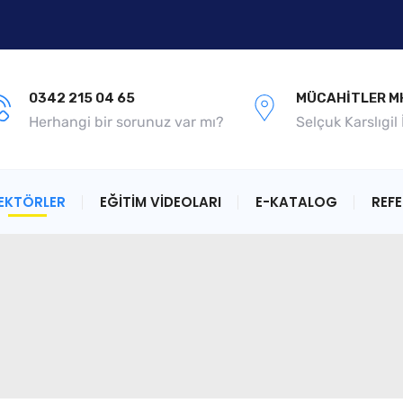
0342 215 04 65
MÜCAHITLER MH
Herhangi bir sorunuz var mı?
Selçuk Karslıgil
EKTÖRLER
EĞİTİM VİDEOLARI
E-KATALOG
REF