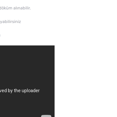
 döküm alınabilir.
abilirsiniz
ı