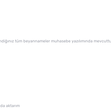
ullandiğınız tüm beyannameler muhasebe yazılımında mevcutt
ında aktarım