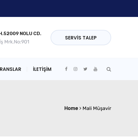
.52009 NOLU CD.
SERVIS TALEP
 İş Mrk.No:901
ERANSLAR
İLETİŞİM
Home
Mali Müşavir